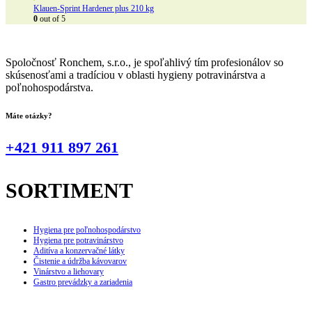
Klauen-Sprint Hardener plus 210 kg
0
out of 5
Spoločnosť Ronchem, s.r.o., je spoľahlivý tím profesionálov so
skúsenosťami a tradíciou v oblasti hygieny potravinárstva a
poľnohospodárstva.
Máte otázky?
+421 911 897 261
SORTIMENT
Hygiena pre poľnohospodárstvo
Hygiena pre potravinárstvo
Aditíva a konzervačné látky
Čistenie a údržba kávovarov
Vinárstvo a liehovary
Gastro prevádzky a zariadenia