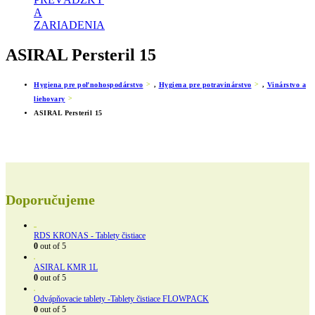
A
ZARIADENIA
ASIRAL Persteril 15
Hygiena pre poľnohospodárstvo
,
Hygiena pre potravinárstvo
,
Vinárstvo a
liehovary
ASIRAL Persteril 15
Doporučujeme
RDS KRONAS - Tablety čistiace
0
out of 5
ASIRAL KMR 1L
0
out of 5
Odvápňovacie tablety -Tablety čistiace FLOWPACK
0
out of 5