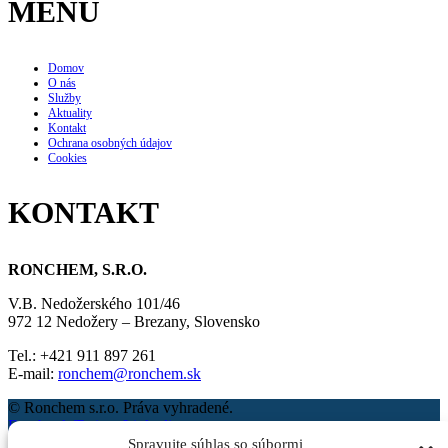
MENU
Domov
O nás
Služby
Aktuality
Kontakt
Ochrana osobných údajov
Cookies
KONTAKT
RONCHEM, S.R.O.
V.B. Nedožerského 101/46
972 12 Nedožery – Brezany, Slovensko
Tel.: +421 911 897 261
E-mail:
ronchem@ronchem.sk
© Ronchem s.r.o. Práva vyhradené.
Facebook
Twitter
Linkedin
Spravujte súhlas so súbormi