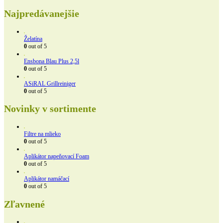
Najpredávanejšie
Želatína
0
out of 5
Ensbona Blau Plus 2,5l
0
out of 5
ASiRAL Grillreiniger
0
out of 5
Novinky v sortimente
Filtre na mlieko
0
out of 5
Aplikátor napeňovací Foam
0
out of 5
Aplikátor namáčací
0
out of 5
Zľavnené