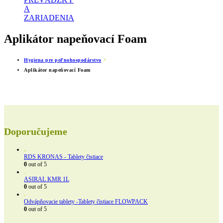
A
ZARIADENIA
Aplikátor napeňovací Foam
Hygiena pre poľnohospodárstvo
Aplikátor napeňovací Foam
Doporučujeme
RDS KRONAS - Tablety čistiace
0
out of 5
ASIRAL KMR 1L
0
out of 5
Odvápňovacie tablety -Tablety čistiace FLOWPACK
0
out of 5