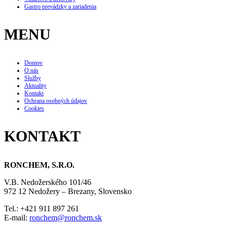
Gastro prevádzky a zariadenia
MENU
Domov
O nás
Služby
Aktuality
Kontakt
Ochrana osobných údajov
Cookies
KONTAKT
RONCHEM, S.R.O.
V.B. Nedožerského 101/46
972 12 Nedožery – Brezany, Slovensko
Tel.: +421 911 897 261
E-mail:
ronchem@ronchem.sk