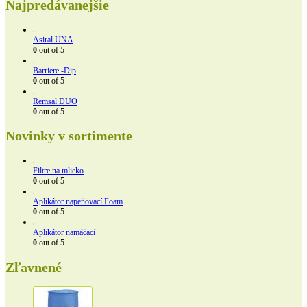
Najpredávanejšie
Asiral UNA
0
out of 5
Barriere -Dip
0
out of 5
Remsal DUO
0
out of 5
Novinky v sortimente
Filtre na mlieko
0
out of 5
Aplikátor napeňovací Foam
0
out of 5
Aplikátor namáčací
0
out of 5
Zľavnené