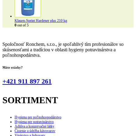
Klauen-Sprint Hardener plus 210 kg
0
out of 5
Spoločnosť Ronchem, s.r.o., je spoľahlivý tím profesionálov so
skúsenosťami a tradíciou v oblasti hygieny potravinárstva a
poľnohospodárstva.
Máte otázky?
+421 911 897 261
SORTIMENT
Hygiena pre poľnohospodárstvo
Hygiena pre potravinárstvo
Aditíva a konzervačné látky
Čistenie a údržba kávovarov
Vinárstvo a liehovary