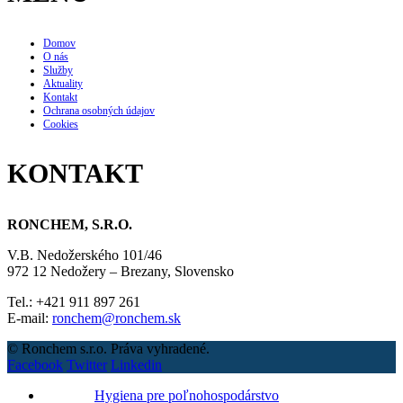
Domov
O nás
Služby
Aktuality
Kontakt
Ochrana osobných údajov
Cookies
KONTAKT
RONCHEM, S.R.O.
V.B. Nedožerského 101/46
972 12 Nedožery – Brezany, Slovensko
Tel.: +421 911 897 261
E-mail:
ronchem@ronchem.sk
© Ronchem s.r.o. Práva vyhradené.
Facebook
Twitter
Linkedin
Hygiena pre poľnohospodárstvo