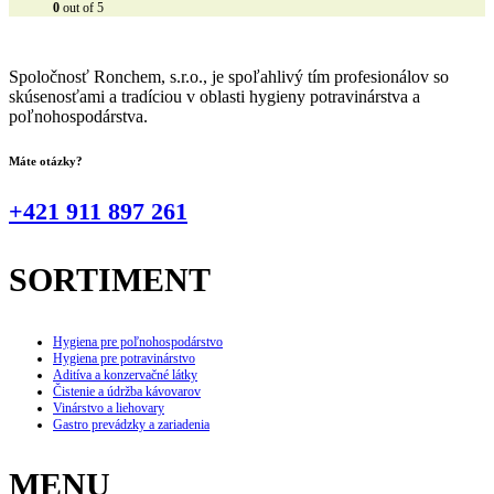
0
out of 5
Spoločnosť Ronchem, s.r.o., je spoľahlivý tím profesionálov so
skúsenosťami a tradíciou v oblasti hygieny potravinárstva a
poľnohospodárstva.
Máte otázky?
+421 911 897 261
SORTIMENT
Hygiena pre poľnohospodárstvo
Hygiena pre potravinárstvo
Aditíva a konzervačné látky
Čistenie a údržba kávovarov
Vinárstvo a liehovary
Gastro prevádzky a zariadenia
MENU