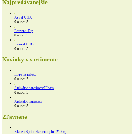
Najpredávanejšie
Asiral UNA
0
out of 5
Barriere -Dip
0
out of 5
Remsal DUO
0
out of 5
Novinky v sortimente
Filtre na mlieko
0
out of 5
Aplikátor napeňovací Foam
0
out of 5
Aplikátor namáčací
0
out of 5
Zľavnené
Klauen-Sprint Hardener plus 210 kg