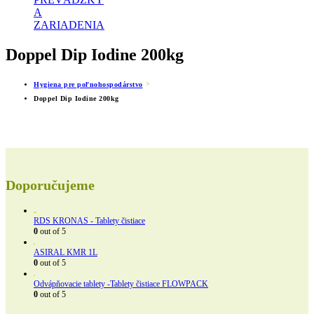
A
ZARIADENIA
Doppel Dip Iodine 200kg
Hygiena pre poľnohospodárstvo
Doppel Dip Iodine 200kg
Doporučujeme
RDS KRONAS - Tablety čistiace
0
out of 5
ASIRAL KMR 1L
0
out of 5
Odvápňovacie tablety -Tablety čistiace FLOWPACK
0
out of 5