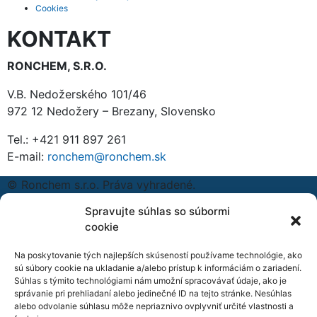
Cookies
KONTAKT
RONCHEM, S.R.O.
V.B. Nedožerského 101/46
972 12 Nedožery – Brezany, Slovensko
Tel.: +421 911 897 261
E-mail:
ronchem@ronchem.sk
© Ronchem s.r.o. Práva vyhradené.
Facebook
Twitter
Linkedin
Spravujte súhlas so súbormi
Hygiena pre poľnohospodárstvo
cookie
Hygiena pre potravinárstvo
Aditíva a konzervačné látky
Na poskytovanie tých najlepších skúseností používame technológie, ako
sú súbory cookie na ukladanie a/alebo prístup k informáciám o zariadení.
Čistenie a údržba kávovarov
Súhlas s týmito technológiami nám umožní spracovávať údaje, ako je
Vinárstvo a liehovary
správanie pri prehliadaní alebo jedinečné ID na tejto stránke. Nesúhlas
Gastro prevádzky a zariadenia
alebo odvolanie súhlasu môže nepriaznivo ovplyvniť určité vlastnosti a